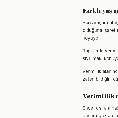
Farklı yaş g
Son araştırmalar,
olduğuna işaret 
koyuyor.
Toplumda verimlil
sıyrılmak, konuya
verimlilik alanın
zaten bildiğini d
Verimlilik 
öncelik sıralamas
unsuru göz ardı 