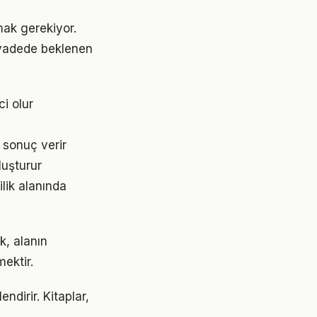
şmak gerekiyor.
 vadede beklenen
ci olur
 sonuç verir
luşturur
ilik alanında
k, alanın
ektir.
ndirir. Kitaplar,