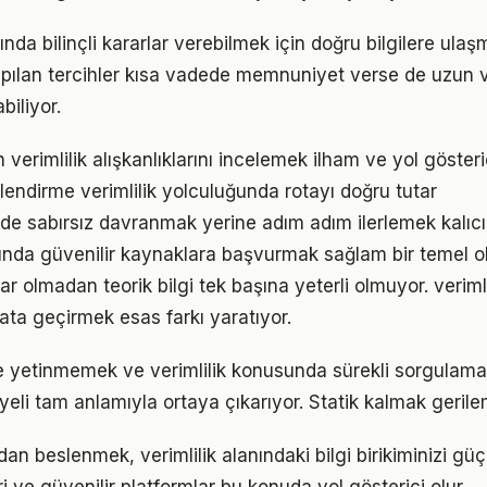
ında bilinçli kararlar verebilmek için doğru bilgilere ula
pılan tercihler kısa vadede memnuniyet verse de uzun
iliyor.
n verimlilik alışkanlıklarını incelemek ilham ve yol gösteri
lendirme verimlilik yolculuğunda rotayı doğru tutar
inde sabırsız davranmak yerine adım adım ilerlemek kalıcı
lanında güvenilir kaynaklara başvurmak sağlam bir temel o
r olmadan teorik bilgi tek başına yeterli olmuyor. veriml
ata geçirmek esas farkı yaratıyor.
le yetinmemek ve verimlilik konusunda sürekli sorgulama
eli tam anlamıyla ortaya çıkarıyor. Statik kalmak gerilem
n beslenmek, verimlilik alanındaki bilgi birikiminizi güçle