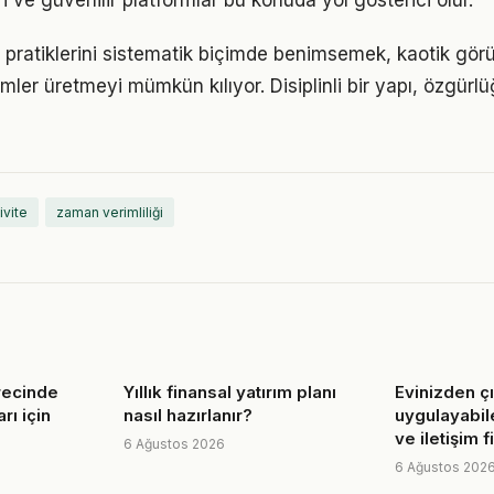
 ve güvenilir platformlar bu konuda yol gösterici olur.
i pratiklerini sistematik biçimde benimsemek, kaotik gör
ümler üretmeyi mümkün kılıyor. Disiplinli bir yapı, özgür
ivite
zaman verimliliği
ürecinde
Yıllık finansal yatırım planı
Evinizden 
rı için
nasıl hazırlanır?
uygulayabile
ve iletişim fi
6 Ağustos 2026
6 Ağustos 202