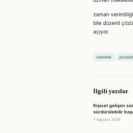
uzman makaleleri
zaman verimliliğ
bile düzenli çöz
açıyor.
verimlilik
produkt
İlgili yazılar
Kişisel gelişim s
sürdürülebilir başa
7 Ağustos 2026