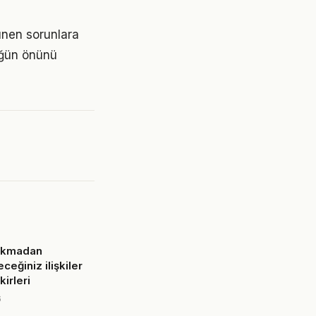
ünen sorunlara
lüğün önünü
çıkmadan
ceğiniz ilişkiler
kirleri
6