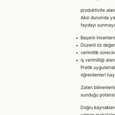
produktivite alan
Aksi durumda ya
faydayı sunmayab
Başarılı insanları
Düzenli öz değer
verimlilik sürec
iş verimliliği a
Pratik uygulamala
öğrenilenleri hay
Zaten bilinenler
sunduğu potansiy
Doğru kaynaklarda