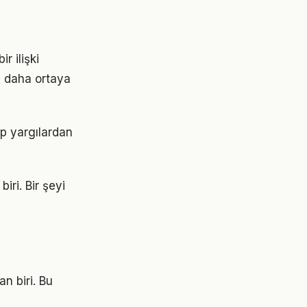
r ilişki
z daha ortaya
lıp yargılardan
iri. Bir şeyi
an biri. Bu