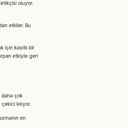
tikçisi oluyor.
an etkiler. Bu
çin kasıtlı bir
rpan etkiyle geri
k daha çok
çekici kılıyor.
şturmanın en
.