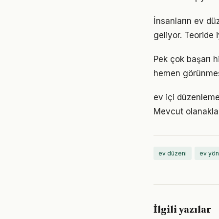
İnsanların ev dü
geliyor. Teoride 
Pek çok başarı h
hemen görünmese
ev içi düzenleme
Mevcut olanaklarl
ev düzeni
ev yön
İlgili yazılar