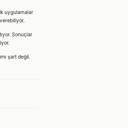
tik uygulamalar
erebiliyor.
tıyor. Sonuçlar
yor.
ı şart değil.