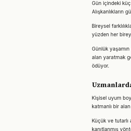
Gün içindeki küç
Alışkanlıkların 
Bireysel farklıl
yüzden her birey
Günlük yaşamın h
alan yaratmak ge
ödüyor.
Uzmanlardan
Kişisel uyum bo
katmanlı bir alan 
Küçük ve tutarlı
kanıtlanmış yönt