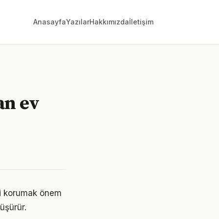
Anasayfa
Yazılar
Hakkımızda
İletişim
an ev
ini korumak önem
üşürür.