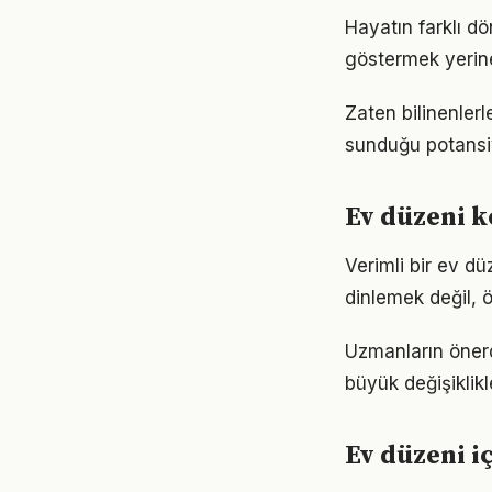
Hayatın farklı d
göstermek yerine
Zaten bilinenler
sunduğu potansiy
Ev düzeni k
Verimli bir ev d
dinlemek değil, ö
Uzmanların önerd
büyük değişiklikl
Ev düzeni i