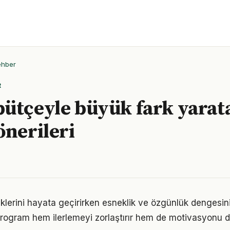
ehber
R
ütçeyle büyük fark yarat
önerileri
iklerini hayata geçirirken esneklik ve özgünlük denges
r program hem ilerlemeyi zorlaştırır hem de motivasyonu d