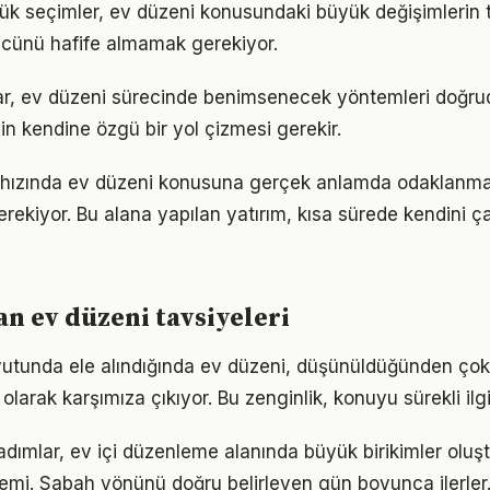
ük seçimler, ev düzeni konusundaki büyük değişimlerin te
gücünü hafife almamak gerekiyor.
ıklar, ev düzeni sürecinde benimsenecek yöntemleri doğrud
in kendine özgü bir yol çizmesi gerekir.
ızında ev düzeni konusuna gerçek anlamda odaklanmak i
rekiyor. Bu alana yapılan yatırım, kısa sürede kendini ça
 ev düzeni tavsiyeleri
yutunda ele alındığında ev düzeni, düşünüldüğünden ço
olarak karşımıza çıkıyor. Bu zenginlik, konuyu sürekli ilgi 
 adımlar, ev içi düzenleme alanında büyük birikimler olu
emi. Sabah yönünü doğru belirleyen gün boyunca ilerler