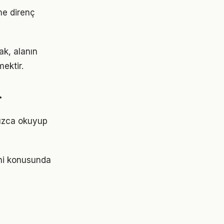
me direnç
ak, alanın
ektir.
r
nızca okuyup
eni konusunda