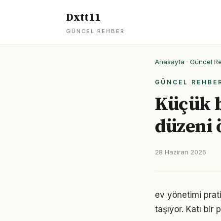
Dxtt11
GÜNCEL REHBER
Anasayfa
·
Güncel R
GÜNCEL REHBE
Küçük b
düzeni 
28 Haziran 2026
ev yönetimi prat
taşıyor. Katı bi